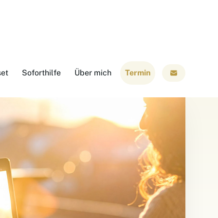
set
Soforthilfe
Über mich
Termin