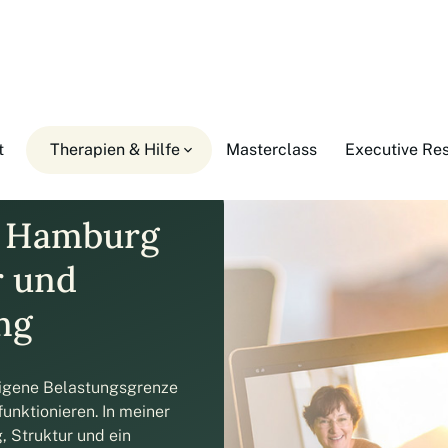
t
Therapien & Hilfe
Masterclass
Executive Re
n Hamburg
r und
ng
eigene Belastungsgrenze
 funktionieren. In meiner
g, Struktur und ein