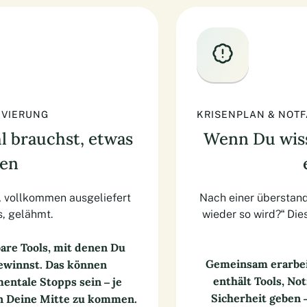
IVIERUNG
KRISENPLAN & NOT
 brauchst, etwas
Wenn Du wisse
nen
n, vollkommen ausgeliefert
Nach einer überstand
s, gelähmt.
wieder so wird?“ Di
bare Tools, mit denen Du
Gemeinsam erarbei
ewinnst. Das können
enthält Tools, Not
ntale Stopps sein – je
Sicherheit geben 
n Deine Mitte zu kommen.