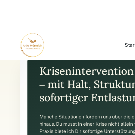
Star
Kriseninterventio
– mit Halt, Struktu
sofortiger Entlastu
Manche Situationen fordern uns über die 
hinaus. Du musst in einer Krise nicht allein
Praxis biete ich Dir sofortige Unterstützun