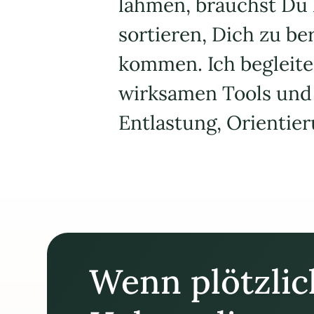
lähmen, brauchst Du k
sortieren, Dich zu be
kommen. Ich begleite
wirksamen Tools und e
Entlastung, Orientie
Wenn plötzlich