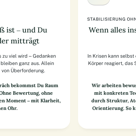
STABILISIERUNG OH
 ist – und Du
Wenn alles in
er mitträgt
es zu viel wird – Gedanken
In Krisen kann selbst
bleiben ganz aus. Allein
Körper reagiert, das 
l von Überforderung.
spräch bekommst Du Raum
Wir arbeiten bewus
t. Ohne Bewertung, ohne
mit konkreten Tec
sen Moment – mit Klarheit,
durch Struktur, A
en Ohr.
Orientierung. So 