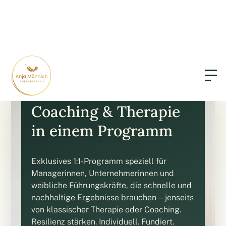
Executive Reset –
Coaching & Therapie
in einem Programm
Exklusives 1:1-Programm speziell für
Managerinnen, Unternehmerinnen und
weibliche Führungskräfte, die schnelle und
nachhaltige Ergebnisse brauchen – jenseits
von klassischer Therapie oder Coaching.
Resilienz stärken. Individuell. Fundiert.